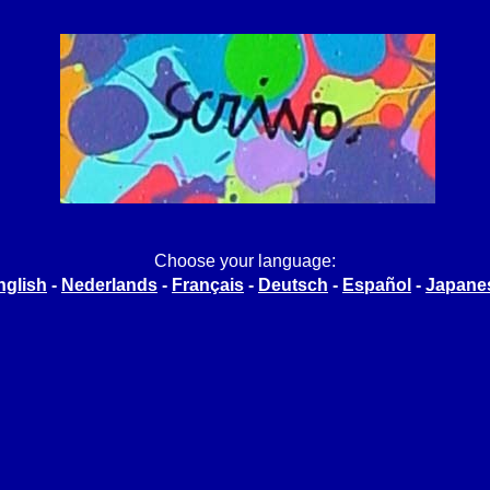
Choose your language:
nglish
-
Nederlands
-
Français
-
Deutsch
-
Español
-
Japane